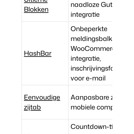
naadloze Gutenberg
Blokken
integratie
Onbeperkte
meldingsbalken,
WooCommerce-
HashBar
integratie,
inschrijvingsformulie
voor e-mail
Eenvoudige
Aanpasbare zijtab,
zijtab
mobiele compatibilit
Countdown-timers,