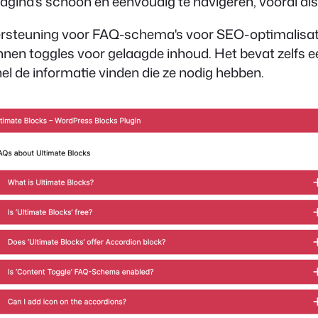
agina's schoon en eenvoudig te navigeren, vooral als
dersteuning voor FAQ-schema's voor SEO-optimalisat
innen toggles voor gelaagde inhoud. Het bevat zelfs e
el de informatie vinden die ze nodig hebben.