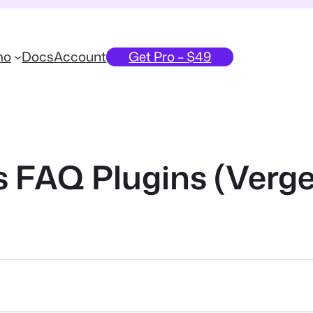
mo
Docs
Account
Get Pro – $49
 FAQ Plugins (Verge