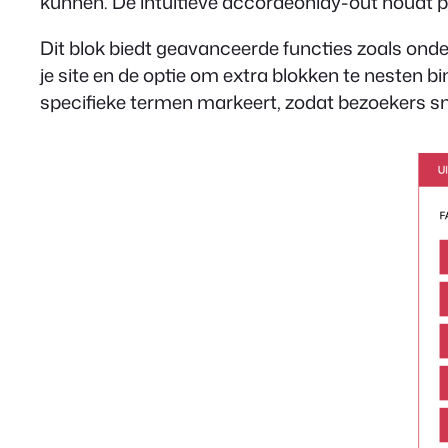
kunnen. De intuïtieve accordeonlay-out houdt p
Dit blok biedt geavanceerde functies zoals on
je site en de optie om extra blokken te nesten b
specifieke termen markeert, zodat bezoekers sn