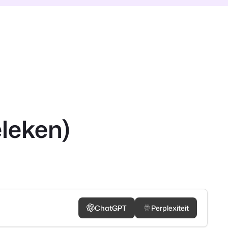
leken)
ChatGPT
Perplexiteit