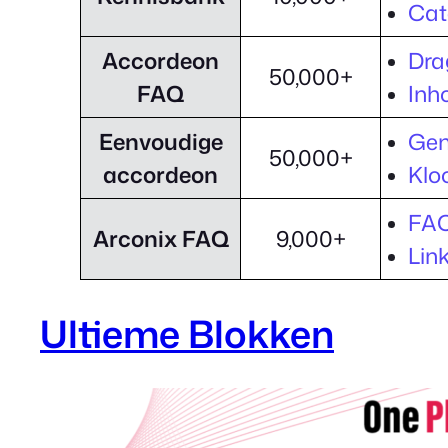
Cat
Accordeon
Dra
50,000+
FAQ
Inh
Eenvoudige
Gen
50,000+
accordeon
Klo
FAQ
Arconix FAQ
9,000+
Lin
Ultieme Blokken