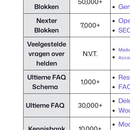
50,000+
Blokken
Gen
Nexter
Ope
7,000+
Blokken
SEO
Veelgestelde
Media
vragen over
N.V.T.
Accor
helden
Ultieme FAQ
Res
1,000+
Schema
FAQ
Del
Ultieme FAQ
30,000+
Woo
Mod
Kennisbank
10,000+