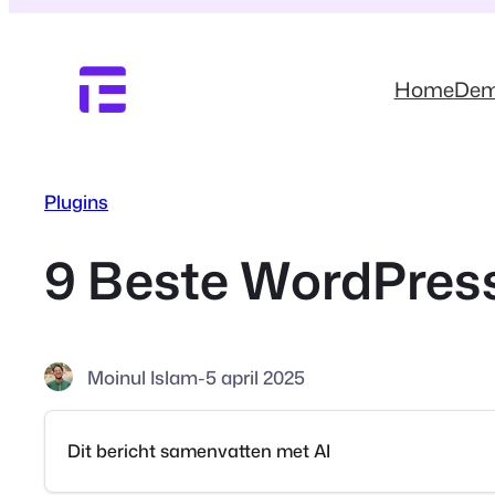
Ga
naar
de
Home
De
inhoud
Plugins
9 Beste WordPress
Moinul Islam
-
5 april 2025
Dit bericht samenvatten met AI