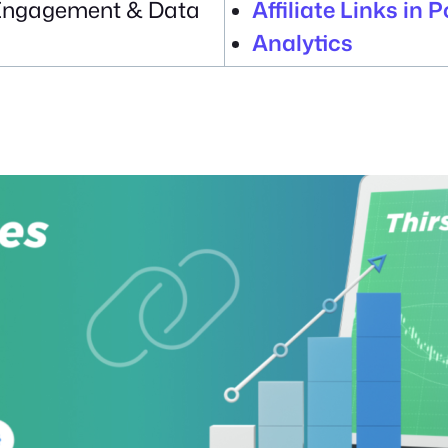
Engagement & Data
Affiliate Links in P
Analytics