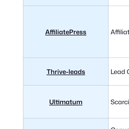
AffiliatePress
Affil
Thrive-leads
Lead 
Ultimatum
Scarc