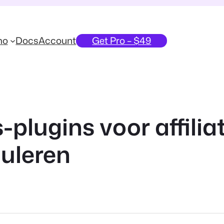
mo
Docs
Account
Get Pro – $49
-plugins voor affili
muleren