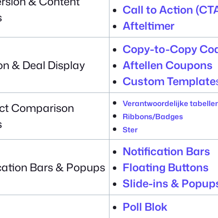
rsion & Content
Call to Action (CT
s
Afteltimer
Copy-to-Copy Co
n & Deal Display
Aftellen Coupons
Custom Template
Verantwoordelijke tabelle
ct Comparison
Ribbons/Badges
s
Ster
Notification Bars
ication Bars & Popups
Floating Buttons
Slide-ins & Popup
Poll Blok