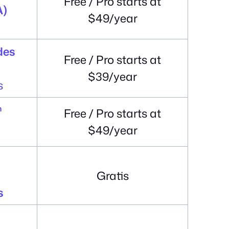
Free / Pro starts at
A)
$49/year
des
Free / Pro starts at
$39/year
s
n
Free / Pro starts at
$49/year
Gratis
s