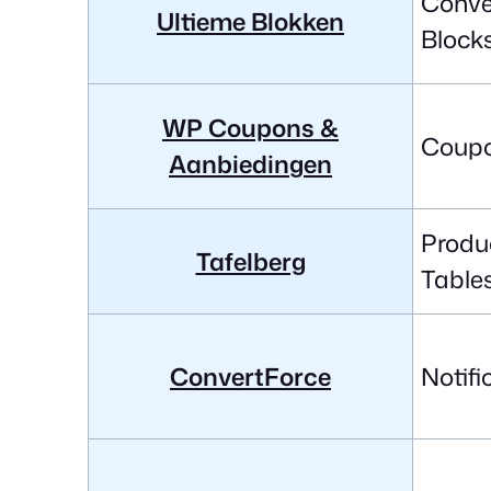
Conve
Ultieme Blokken
Block
WP Coupons &
Coupo
Aanbiedingen
Produ
Tafelberg
Table
ConvertForce
Notif