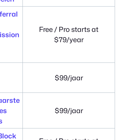
ferral
Free / Pro starts at
ssion
$79/year
$99/jaar
aarste
es
$99/jaar
s
Block