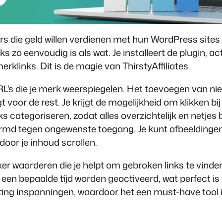
rs die geld willen verdienen met hun WordPress sites d
nks zo eenvoudig is als wat. Je installeert de plugin, 
merklinks. Dit is de magie van ThirstyAffiliates.
RL's die je merk weerspiegelen. Het toevoegen van nie
voor de rest. Je krijgt de mogelijkheid om klikken bi
links categoriseren, zodat alles overzichtelijk en netjes b
chermd tegen ongewenste toegang. Je kunt afbeeldingen
door je inhoud scrollen.
 waarderen die je helpt om gebroken links te vinden, 
oor een bepaalde tijd worden geactiveerd, wat perfect 
eting inspanningen, waardoor het een must-have tool is