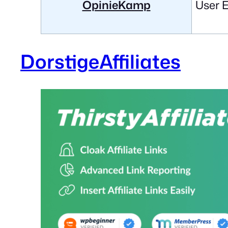
OpinieKamp
User 
DorstigeAffiliates