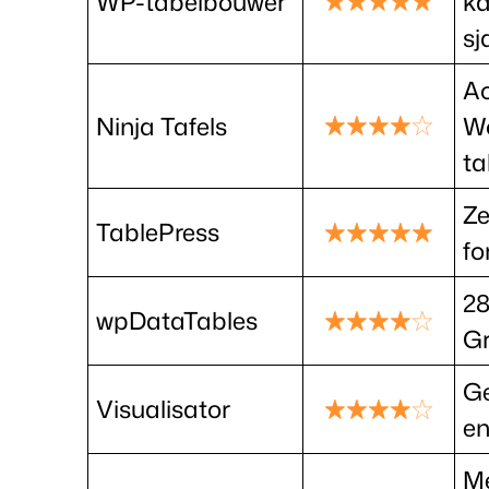
WP-tabelbouwer
ka
sj
Ac
Ninja Tafels
W
ta
Ze
TablePress
fo
28
wpDataTables
Gr
Ge
Visualisator
e
M