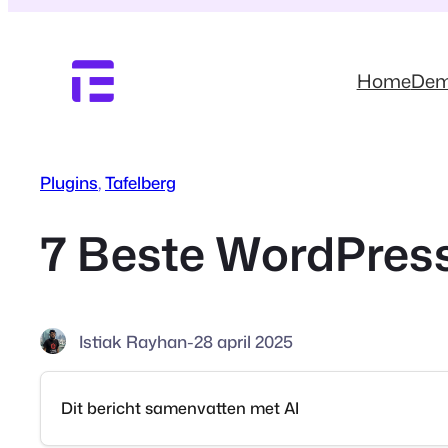
Ga
naar
de
Home
De
inhoud
Plugins
, 
Tafelberg
7 Beste WordPress
Istiak Rayhan
-
28 april 2025
Dit bericht samenvatten met AI