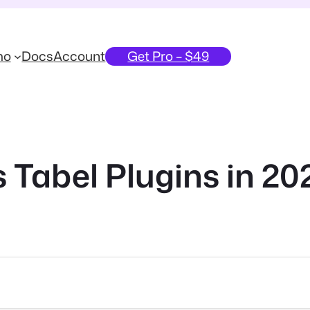
mo
Docs
Account
Get Pro – $49
 Tabel Plugins in 20