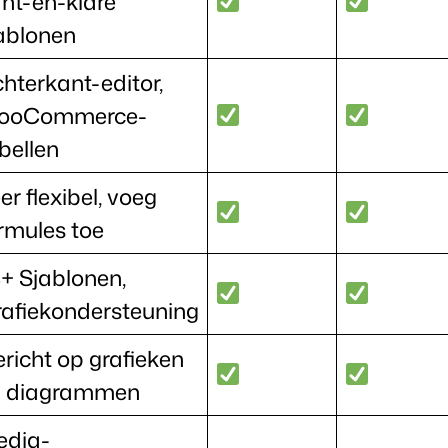
nt-en-klare
ablonen
hterkant-editor,
ooCommerce-
bellen
er flexibel, voeg
rmules toe
+ Sjablonen,
afiekondersteuning
richt op grafieken
n diagrammen
edia-