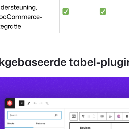
dersteuning,
ooCommerce-
tegratie
okgebaseerde tabel-plugi