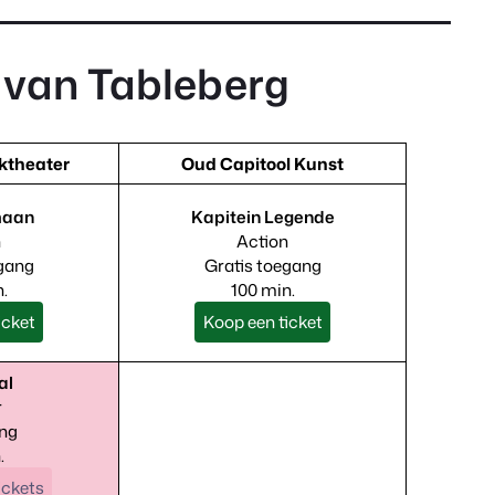
 van Tableberg
rktheater
Oud Capitool Kunst
maan
Kapitein Legende
n
Action
egang
Gratis toegang
.
100 min.
icket
Koop een ticket
al
r
ang
.
ickets