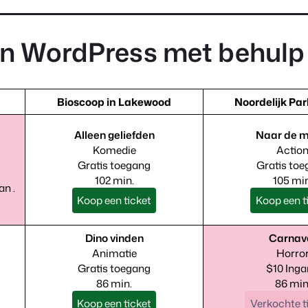
in WordPress met behulp
Bioscoop in Lakewood
Noordelijk Pa
Alleen geliefden
Naar de 
Komedie
Actio
Gratis toegang
Gratis to
102 min.
105 min
n .
Koop een ticket
Koop een t
Dino vinden
Carnav
Animatie
Horro
Gratis toegang
$10 Ing
86 min.
86 min
Koop een ticket
Verkochte t