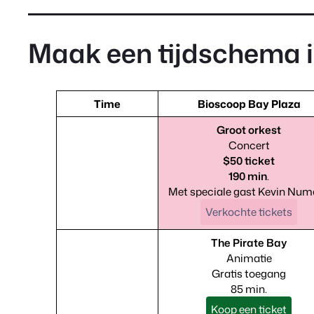
Maak een tijdschema 
Time
Bioscoop Bay Plaza
Groot orkest
Concert
$50 ticket
09:00
190 min
.
Met speciale gast Kevin Numa
Verkochte tickets
The Pirate Bay
Animatie
Gratis toegang
11:00
85 min.
Koop een ticket