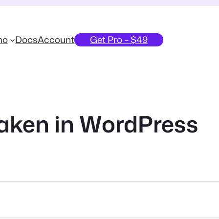
mo
Docs
Account
Get Pro – $49
aken in WordPress