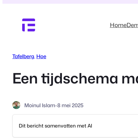
Ga
naar
de
Home
De
inhoud
Tafelberg
, 
Hoe
Een tijdschema m
Moinul Islam
-
8 mei 2025
Dit bericht samenvatten met AI