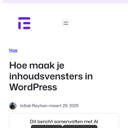
Ga
naar
de
inhoud
Hoe
Hoe maak je
inhoudsvensters in
WordPress
Istiak Rayhan
-
maart 29, 2025
Dit bericht samenvatten met AI