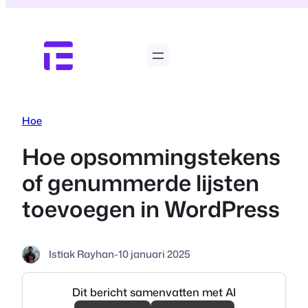
Ga
naar
de
inhoud
Hoe
Hoe opsommingstekens
of genummerde lijsten
toevoegen in WordPress
Istiak Rayhan
-
10 januari 2025
Dit bericht samenvatten met AI