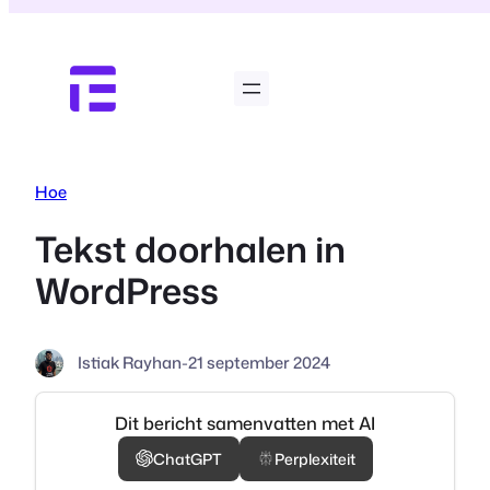
Ga
naar
de
inhoud
Hoe
Tekst doorhalen in
WordPress
Istiak Rayhan
-
21 september 2024
Dit bericht samenvatten met AI
ChatGPT
Perplexiteit