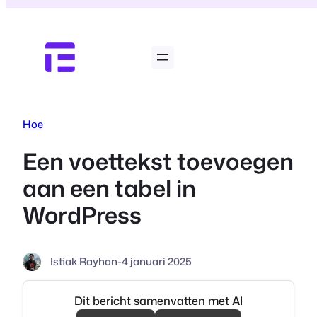
Ga
naar
de
inhoud
Hoe
Een voettekst toevoegen
aan een tabel in
WordPress
Istiak Rayhan
-
4 januari 2025
Dit bericht samenvatten met AI