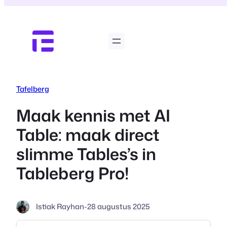
Ga
naar
de
inhoud
Tafelberg
Maak kennis met AI
Table: maak direct
slimme Tables’s in
Tableberg Pro!
Istiak Rayhan
-
28 augustus 2025