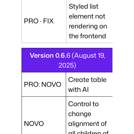
Styled list
element not
PRO · FIX
rendering on
the frontend
Version 0.6.
6 (August 19,
2025)
Create table
PRO: NOVO
with AI
Control to
change
NOVO
alignment of
all children of