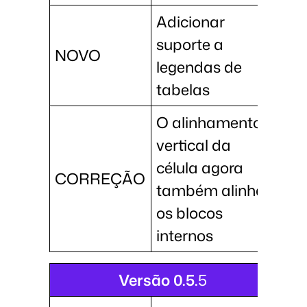
Adicionar
suporte a
NOVO
legendas de
tabelas
O alinhamento
vertical da
célula agora
CORREÇÃO
também alinha
os blocos
internos
Versão 0.5.
5