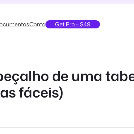
ocumentos
Conta
Get Pro – $49
eçalho de uma tabel
as fáceis)