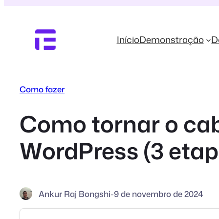
Pular
para
o
Início
Demonstração
D
conteúdo
Como fazer
Como tornar o cab
WordPress (3 etap
Ankur Raj Bongshi
-
9 de novembro de 2024