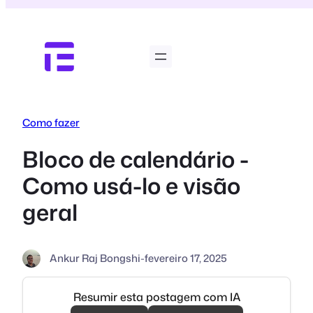
Pular
para
o
conteúdo
Como fazer
Bloco de calendário -
Como usá-lo e visão
geral
Ankur Raj Bongshi
-
fevereiro 17, 2025
Resumir esta postagem com IA