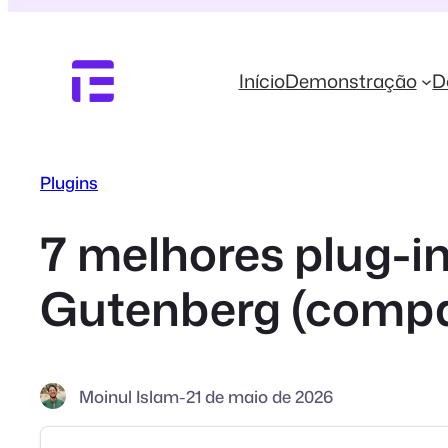
Pular
para
o
Início
Demonstração
D
conteúdo
Plugins
7 melhores plug-i
Gutenberg (comp
Moinul Islam
-
21 de maio de 2026