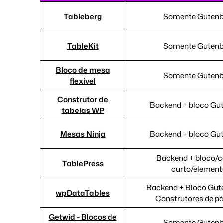
Tableberg
Somente Gutenb
TableKit
Somente Gutenb
Bloco de mesa
Somente Gutenb
flexível
Construtor de
Backend + bloco Gu
tabelas WP
Mesas Ninja
Backend + bloco Gu
Backend + bloco/c
TablePress
curto/element
Backend + Bloco Gut
wpDataTables
Construtores de p
Getwid - Blocos de
Somente Gutenb