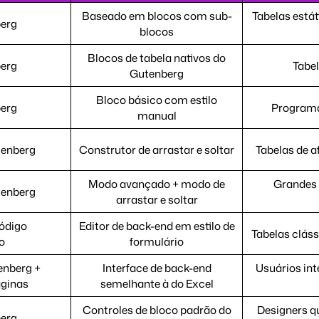
Baseado em blocos com sub-
Tabelas está
erg
blocos
Blocos de tabela nativos do
erg
Tabe
Gutenberg
Bloco básico com estilo
erg
Programa
manual
tenberg
Construtor de arrastar e soltar
Tabelas de a
Modo avançado + modo de
Grandes 
tenberg
arrastar e soltar
ódigo
Editor de back-end em estilo de
Tabelas cláss
o
formulário
enberg +
Interface de back-end
Usuários int
áginas
semelhante à do Excel
Controles de bloco padrão do
Designers qu
erg