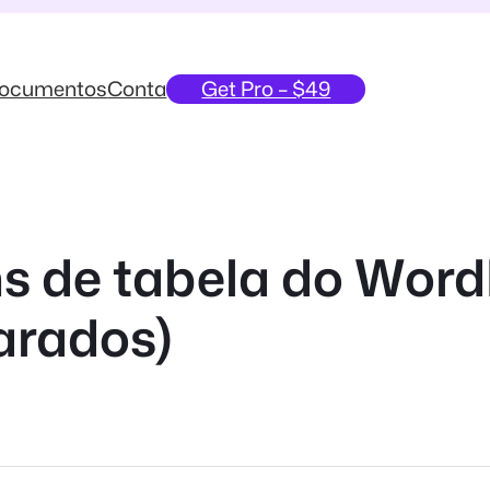
ocumentos
Conta
Get Pro – $49
ns de tabela do Wor
arados)