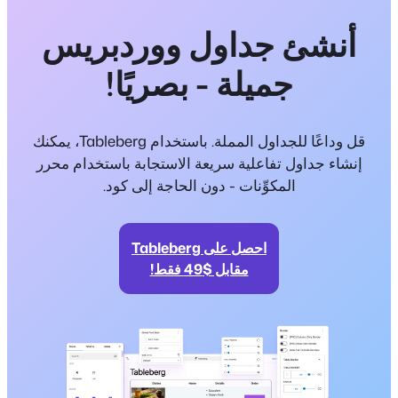
أنشئ جداول ووردبريس
جميلة - بصريًا!
قل وداعًا للجداول المملة. باستخدام Tableberg، يمكنك
إنشاء جداول تفاعلية سريعة الاستجابة باستخدام محرر
المكوِّنات - دون الحاجة إلى كود.
احصل على Tableberg
مقابل $49 فقط!