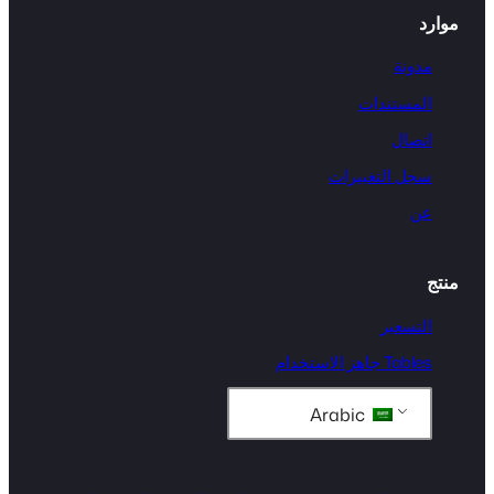
موارد
مدونة
المستندات
اتصال
سجل التغييرات
عن
منتج
التسعير
Tables جاهز الاستخدام
Arabic