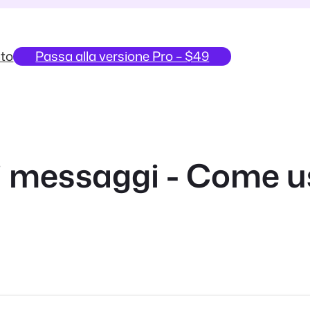
to
Passa alla versione Pro – $49
mi messaggi - Come u