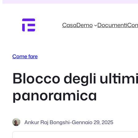
Vai
al
contenuto
Casa
Demo
Documenti
Con
Come fare
Blocco degli ulti
panoramica
Ankur Raj Bongshi
-
Gennaio 29, 2025