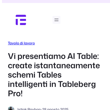
Vai
al
contenuto
Tavolo di lavoro
Vi presentiamo AI Table:
create istantaneamente
schemi Tables
intelligenti in Tableberg
Pro!
Istiak Rayhan
-
28 agosto 2025