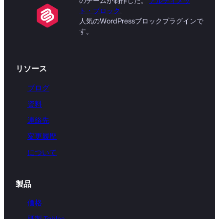
のチームが制作した。
アルティメッ
ト・ブロック
,
人気のWordPressブロックプラグインで
す。
リソース
ブログ
資料
連絡先
変更履歴
について
製品
価格
既製 Tables