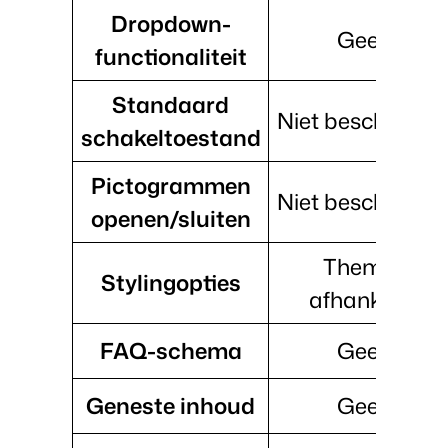
Dropdown-
Geen
functionaliteit
Standaard
Niet beschikbaa
schakeltoestand
Pictogrammen
Niet beschikbaa
openen/sluiten
Thema-
Stylingopties
afhankelijk
FAQ-schema
Geen
Geneste inhoud
Geen