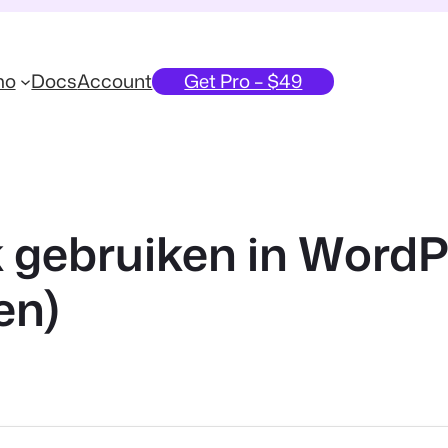
mo
Docs
Account
Get Pro – $49
 gebruiken in WordP
en)