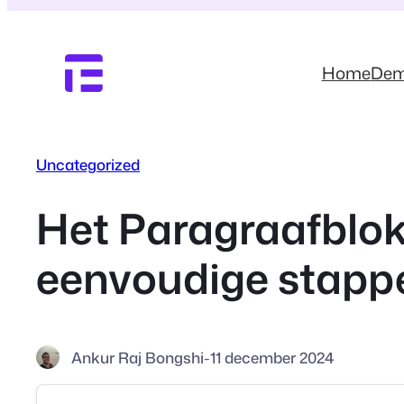
Ga
naar
de
Home
De
inhoud
Uncategorized
Het Paragraafblok
eenvoudige stapp
Ankur Raj Bongshi
-
11 december 2024