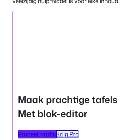
veelzijdig hulpmiddel is voor elke inhoud.
Maak prachtige tafels
Met blok-editor
Probeer gratis
Krijg Pro