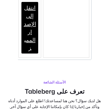
انتقل
إلى
جر
الإصد
ب
ار
مج
الممي
انا
ز
الأسئلة الشائعة
تعرف على Tableberg
هل لديك سؤال؟ نحن هنا لمساعدتك! اطلع على الموارد أدناه
وتأكد من إخبارنا إذا كان بإمكاننا الإجابة على أي سؤال آخر.