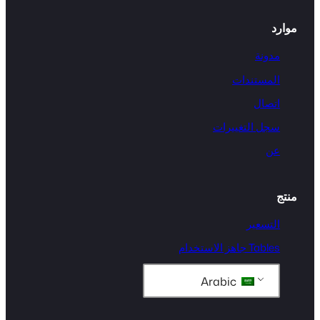
موارد
مدونة
المستندات
اتصال
سجل التغييرات
عن
منتج
التسعير
Tables جاهز الاستخدام
Arabic