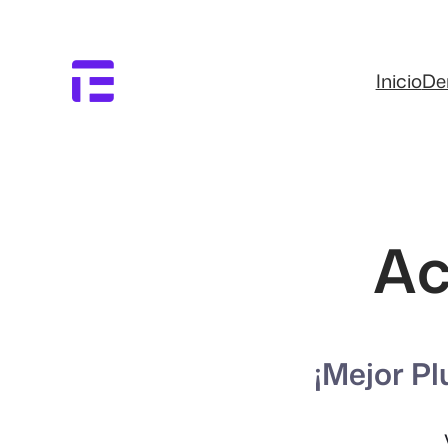
Saltar
al
contenido
Inicio
D
Ac
¡Mejor Pl