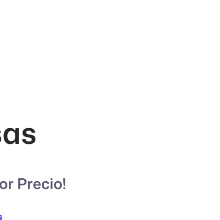
sas
or Precio!
s