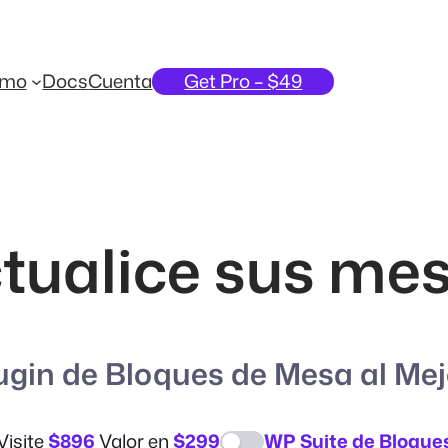
emo
Docs
Cuenta
Get Pro – $49
tualice sus me
ugin de Bloques de Mesa al Mej
Visite
$896
Valor en
$299
WP Suite de Bloque