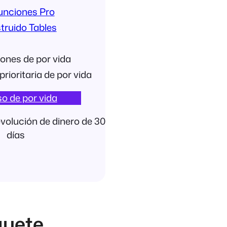
funciones Pro
truido Tables
ones de por vida
prioritaria de por vida
o de por vida
evolución de dinero de 30
días
uete