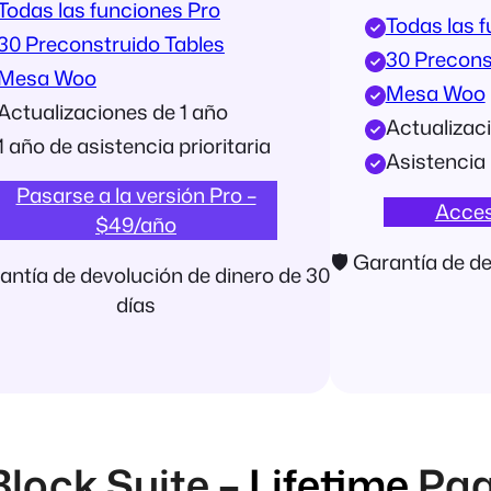
Todas las funciones Pro
Todas las 
30 Preconstruido Tables
30 Precons
Mesa Woo
Mesa Woo
Actualizaciones de 1 año
Actualizaci
1 año de asistencia prioritaria
Asistencia 
Pasarse a la versión Pro –
Acces
$49/año
🛡 Garantía de d
antía de devolución de dinero de 30
días
lock Suite –
Lifetime
Paq