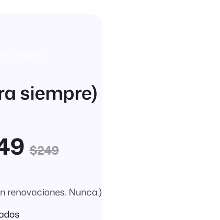
st Popular
ra siempre)
149
$249
in renovaciones. Nunca.)
tados