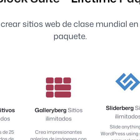
 crear sitios web de clase mundial e
paquete.
Sliderberg
Si
itivos
Galleryberg
Sitios
ilimitado
tados
ilimitados
Slide anything
 de 25
Crea impresionantes
WordPress using s
dos de
galerías de imágenes con