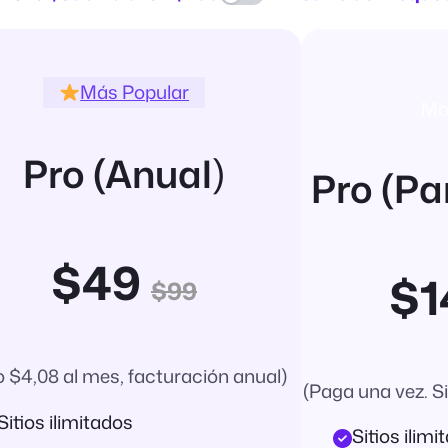
Más Popular
Mo
Pro (Anual
)
Pro (Pa
$49
$
$99
o $4,08 al mes, facturación anual)
(Paga una vez. S
Sitios ilimitados
Sitios ilimi