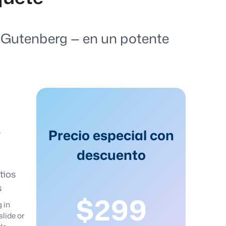
n Gutenberg — en un potente
Precio especial con
descuento
tios
s
$299
 in
lide or