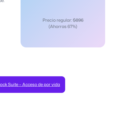
e.
Precio regular:
$896
(Ahorras 67%)
ck Suite – Acceso de por vida