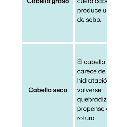
Cabello graso
cuero cabelludo
produce un exce
de sebo.
El cabello seco
carece de
hidratación y pu
Cabello seco
volverse
quebradizo y
propenso a la
rotura.