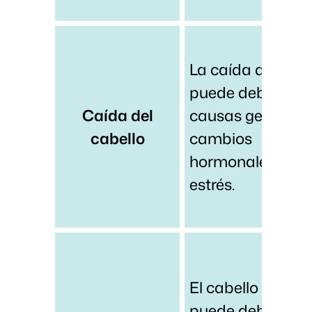
La caída del cabe
puede deberse a
Caída del
causas genéticas
cabello
cambios
hormonales o
estrés.
El cabello dañad
puede deberse a