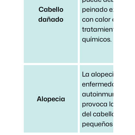
Cabello
peinado excesiv
dañado
con calor o a
tratamientos
químicos.
La alopecia es u
enfermedad
autoinmune que
Alopecia
provoca la caída
del cabello en
pequeños parche