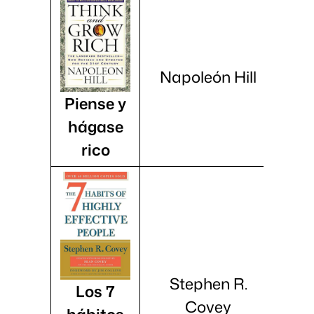
Napoleón Hill
Piense y
hágase
rico
Stephen R.
Los 7
Covey