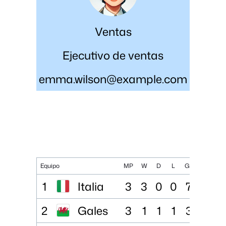
Ventas
Ejecutivo de ventas
emma.wilson@example.com
Equipo
MP
W
D
L
GF
GA
G
1
Italia
3
3
0
0
7
0
7
2
Gales
3
1
1
1
3
2
1