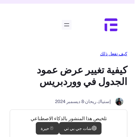
تخطى
إلى
المحتوى
كيف تفعل ذلك
كيفية تغيير عرض عمود
الجدول في ووردبريس
إستياك ريحان
·
8 ديسمبر 2024
تلخيص هذا المنشور بالذكاء الاصطناعي
شات جي بي تي
حيرة