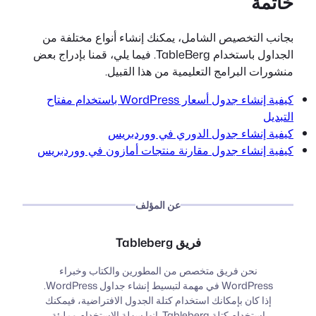
خاتمة
بجانب التخصيص الشامل، يمكنك إنشاء أنواع مختلفة من
الجداول باستخدام TableBerg. فيما يلي، قمنا بإدراج بعض
منشورات البرامج التعليمية من هذا القبيل.
كيفية إنشاء جدول أسعار WordPress باستخدام مفتاح
التبديل
كيفية إنشاء جدول الدوري في ووردبريس
كيفية إنشاء جدول مقارنة منتجات أمازون في ووردبريس
عن المؤلف
فريق Tableberg
نحن فريق متخصص من المطورين والكتاب وخبراء
WordPress في مهمة لتبسيط إنشاء جداول WordPress.
إذا كان بإمكانك استخدام كتلة الجدول الافتراضية، فيمكنك
استخدام كتلة Tableberg. إنها سهلة الاستخدام ومليئة