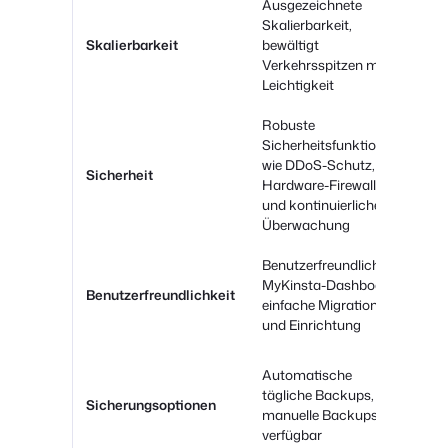
Ausgezeichnete
Skalierbarkeit,
Gut
Skalierbarkeit
bewältigt
mit
Verkehrsspitzen mit
Tar
Leichtigkeit
Robuste
Gut
Sicherheitsfunktionen
ein
wie DDoS-Schutz,
Sicherheit
Sc
Hardware-Firewalls
und
und kontinuierliche
Üb
Überwachung
Benutzerfreundliches
Ben
MyKinsta-Dashboard,
Benutzerfreundlichkeit
Int
einfache Migration
erw
und Einrichtung
Au
Automatische
täg
tägliche Backups,
Sicherungsoptionen
On
manuelle Backups
Bac
verfügbar
Tar