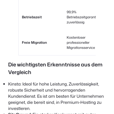
99,9%
99
Betriebszeit
Betriebszeitgarantie,
Bet
zuverlässig
seh
Kostenloser
Kos
Freie Migration
professioneller
auf
Migrationsservice
Die wichtigsten Erkenntnisse aus dem
Vergleich
Kinsta: Ideal für hohe Leistung, Zuverlässigkeit,
robuste Sicherheit und hervorragenden
Kundendienst. Es ist am besten für Unternehmen
geeignet, die bereit sind, in Premium-Hosting zu
investieren.