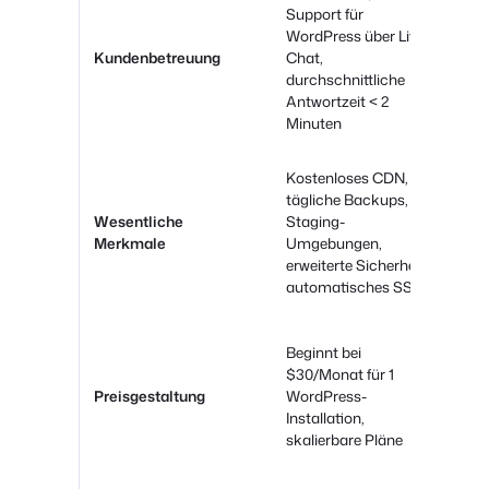
Support für
24/
WordPress über Live-
Cha
Kundenbetreuung
Chat,
Tic
durchschnittliche
und
Antwortzeit < 2
Minuten
Kostenloses CDN,
Kos
tägliche Backups,
täg
Wesentliche
Staging-
erw
Merkmale
Umgebungen,
ver
erweiterte Sicherheit,
Wo
automatisches SSL
Beg
Beginnt bei
$6.
$30/Monat für 1
Bas
Preisgestaltung
WordPress-
ver
Installation,
Wo
skalierbare Pläne
beg