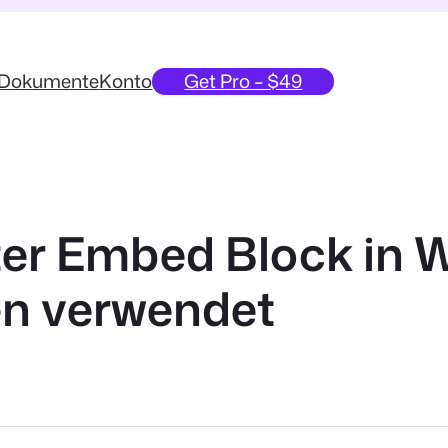
Dokumente
Konto
Get Pro – $49
er Embed Block in W
en verwendet