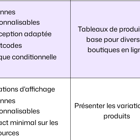
onnes
onnalisables
Tableaux de produi
eption adaptée
base pour diver
tcodes
boutiques en lig
que conditionnelle
ations d'affichage
onnes
Présenter les variati
onnalisables
produits
ct minimal sur les
ources