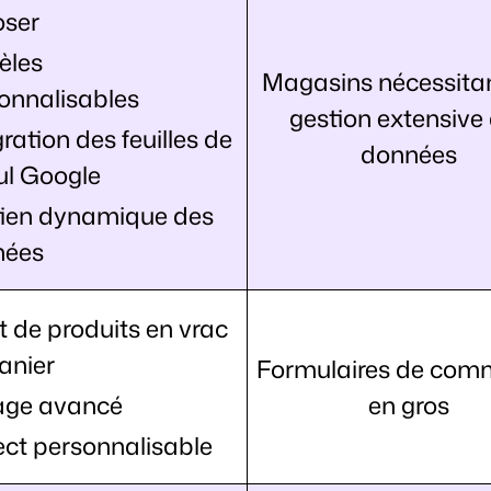
oser
èles
Magasins nécessita
onnalisables
gestion extensive
gration des feuilles de
données
ul Google
ien dynamique des
nées
t de produits en vrac
anier
Formulaires de co
rage avancé
en gros
ct personnalisable