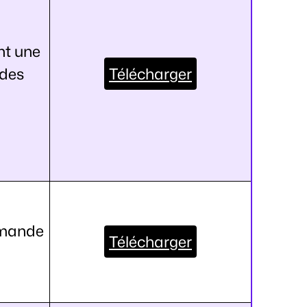
nt une
 des
Télécharger
mmande
Télécharger