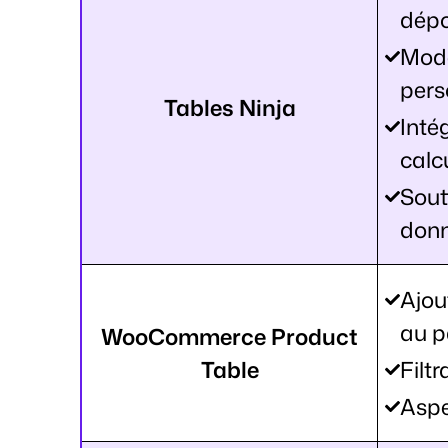
dép
Mod
pers
Tables Ninja
Inté
calc
Sout
don
Ajou
au p
WooCommerce Product
Table
Filt
Aspe