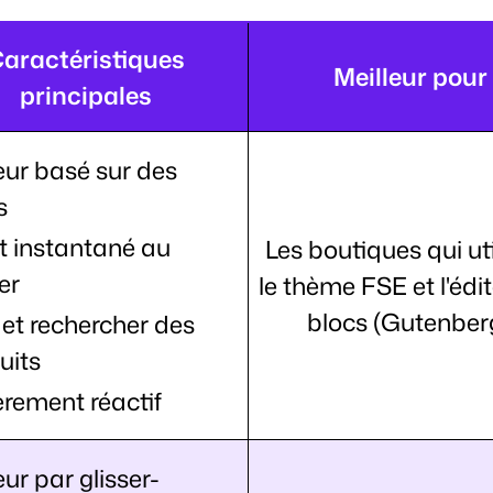
aractéristiques
Meilleur pour
principales
eur basé sur des
s
t instantané au
Les boutiques qui uti
er
le thème FSE et l'édi
blocs (Gutenberg
r et rechercher des
uits
èrement réactif
eur par glisser-