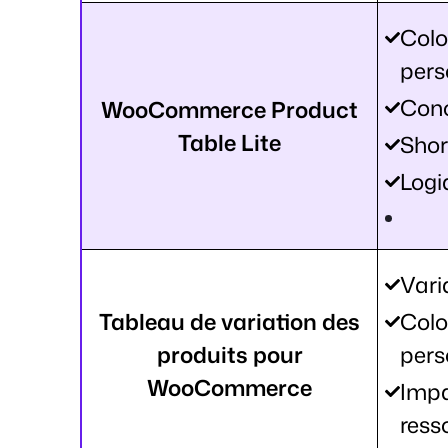
Col
pers
Conc
WooCommerce Product
Table Lite
Shor
Logi
Vari
Tableau de variation des
Col
produits pour
pers
WooCommerce
Impa
ress