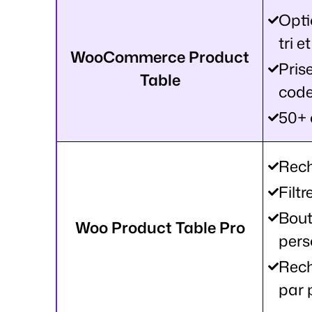
Opti
tri e
WooCommerce Product
Pris
Table
code
50+ 
Rech
Filtr
Bou
Woo Product Table Pro
pers
Rech
par 