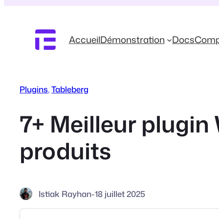
Aller
au
contenu
Accueil
Démonstration
Docs
Comp
Plugins
, 
Tableberg
7+ Meilleur plugi
produits
Istiak Rayhan
-
18 juillet 2025