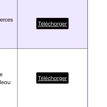
erces
Télécharger
de
Télécharger
bleau