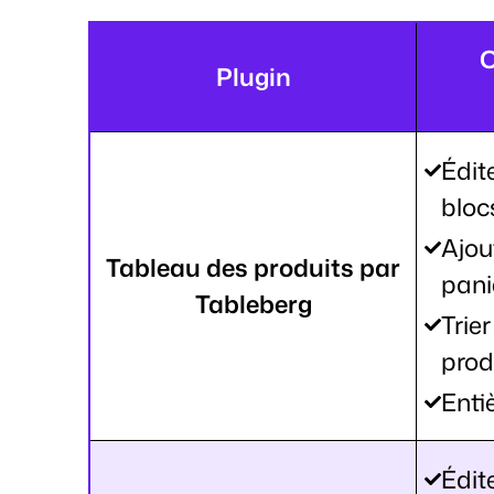
C
Plugin
Édit
bloc
Ajou
Tableau des produits par
pani
Tableberg
Trie
prod
Enti
Édit