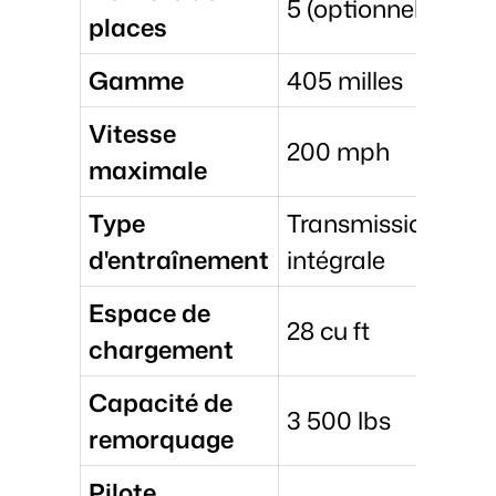
5 (optionnel 7)
places
Gamme
405 milles
Vitesse
200 mph
maximale
Type
Transmission
d'entraînement
intégrale
Espace de
28 cu ft
chargement
Capacité de
3 500 lbs
remorquage
Pilote