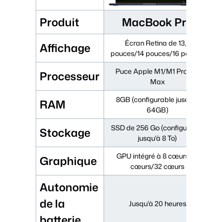
Produit
MacBook Pro
Écran Retina de 13,3
Affichage
pouces/14 pouces/16 pouces
Puce Apple M1/M1 Pro/M1
Processeur
Max
8GB (configurable jusqu'à
RAM
64GB)
SSD de 256 Go (configurable
Stockage
jusqu'à 8 To)
GPU intégré à 8 cœurs/14
Graphique
cœurs/32 cœurs
Autonomie
de la
Jusqu'à 20 heures
batterie