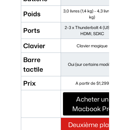
3,0 livres (1,4 kg) - 4,3 livres (2,0
Poids
kg)
2-3 x Thunderbolt 4 (USB-C),
Ports
HDMI, SDXC
Clavier
Clavier magique
Barre
Oui (sur certains modèles)
tactile
Prix
A partir de $1,299
Acheter un
Macbook Pro
Deuxième place