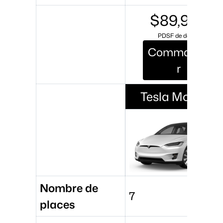
$89,990
PDSF de départ
Commande
r
Tesla Model X
Nombre de
7
places