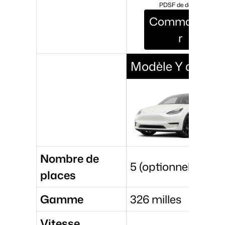
PDSF de départ
Commande
r
Modèle Y de Tesl
Nombre de
5 (optionnel 7)
places
Gamme
326 milles
Vitesse