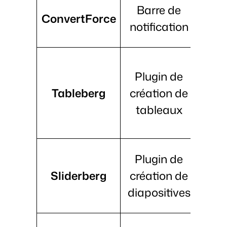
Barre de
ConvertForce
not
notification
d
I
Plugin de
G
Tableberg
création de
tableaux
pers
r
Sli
Plugin de
d
Sliderberg
création de
r
diapositives
Cons