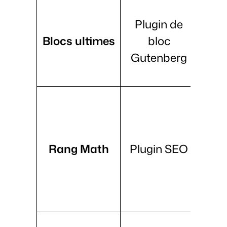
Plugin de
per
Blocs ultimes
bloc
sch
Gutenberg
c
Wo
C
ges
r
Rang Math
Plugin SEO
int
méd
ges
Pré