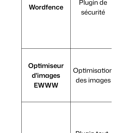
Plugin de
auth
Wordfence
sécurité
à de
s
ma
Co
Optimiseur
sans
Optimisation
d'images
opt
des images
EWWW
int
sa
per