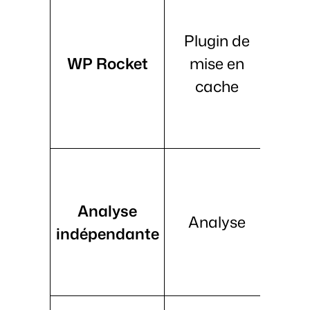
Plugin de
opt
WP Rocket
mise en
l
cache
c
p
Suivi
des
Analyse
perf
Analyse
indépendante
des 
de la
des v