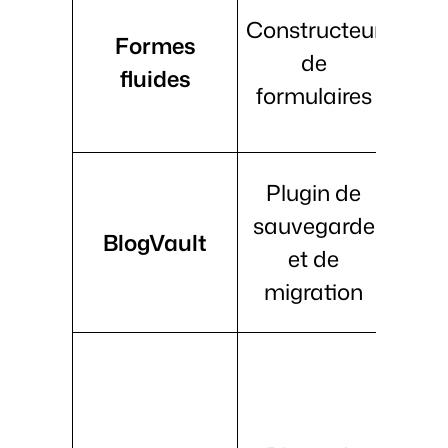
Constructeur
glis
Formes
de
p
fluides
formulaires
modè
con
Sa
Plugin de
aut
sauvegarde
BlogVault
mis
et de
arc
migration
Dé
m
t