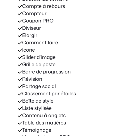
Compte à rebours
Compteur
Coupon PRO
Diviseur
Élargir
Comment faire
Icône
Slider d'image
Grille de poste
Barre de progression
Révision
Partage social
Classement par étoiles
Boîte de style
Liste stylisée
Contenu à onglets
Table des matières
Témoignage