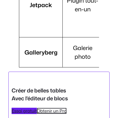
Plugin tout-
Jetpack
en-un
réf
int
méd
Af
Galerie
Galleryberg
pho
photo
Créer de belles tables
Avec l'éditeur de blocs
Essai gratuit
Obtenir un Pro