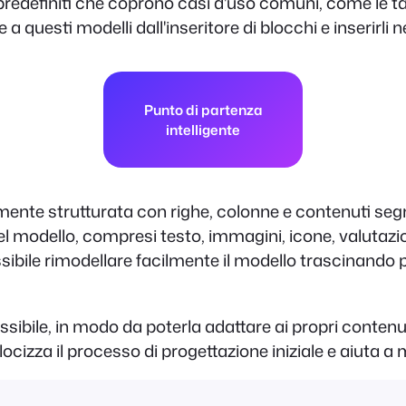
redefiniti che coprono casi d'uso comuni, come le tabell
 a questi modelli dall'inseritore di blocchi e inserirli 
Punto di partenza
intelligente
mente strutturata con righe, colonne e contenuti seg
del modello, compresi testo, immagini, icone, valutazi
ssibile rimodellare facilmente il modello trascinando p
flessibile, in modo da poterla adattare ai propri conte
elocizza il processo di progettazione iniziale e aiuta a