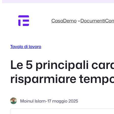
Vai
al
contenuto
Casa
Demo
Documenti
Con
Tavolo di lavoro
Le 5 principali car
risparmiare temp
Moinul Islam
-
17 maggio 2025