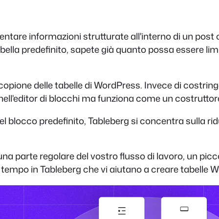
entare informazioni strutturate all'interno di un pos
abella predefinito, sapete già quanto possa essere lim
copione delle tabelle di WordPress. Invece di costringerv
nell'editor di blocchi ma funziona come un costruttore
o del blocco predefinito, Tableberg si concentra sulla 
una parte regolare del vostro flusso di lavoro, un p
e tempo in Tableberg che vi aiutano a creare tabelle 