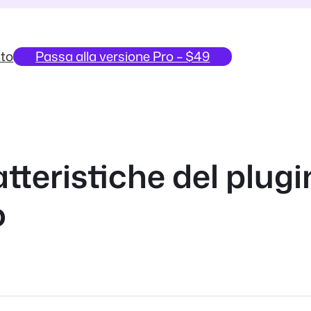
to
Passa alla versione Pro – $49
atteristiche del plug
o