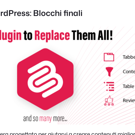
rdPress: Blocchi finali
 progettato per aiutarvi a creare contenuti migliori e 