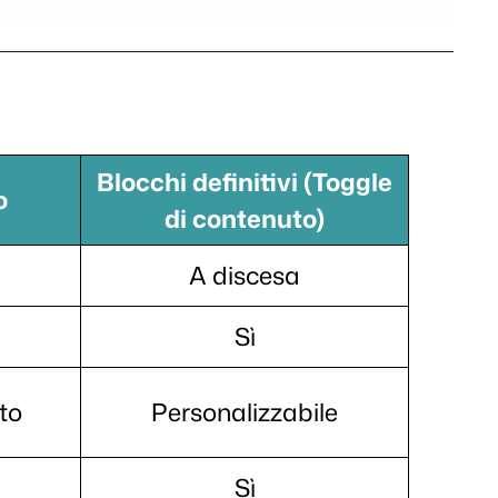
Blocchi definitivi (Toggle
o
di contenuto)
A discesa
Sì
to
Personalizzabile
Sì