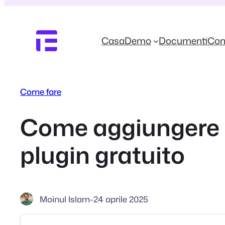
Vai
al
contenuto
Casa
Demo
Documenti
Con
Come fare
Come aggiungere 
plugin gratuito
Moinul Islam
-
24 aprile 2025