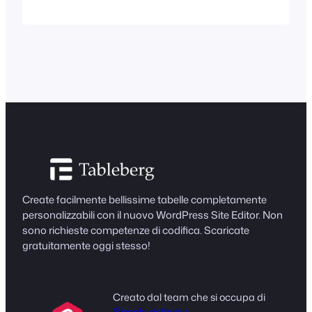
prodotti sono così importanti nel
marketing perché possono creare
fiducia e credibilità tra i potenziali clienti.
Secondo Statista, oltre 60% dei clienti
oggi amano leggere le recensioni prima
di acquistare un prodotto. I plugin per le
recensioni dei prodotti sono software
che permettono agli utenti...
Create facilmente bellissime tabelle completamente
personalizzabili con il nuovo WordPress Site Editor. Non
sono richieste competenze di codifica. Scaricate
gratuitamente oggi stesso!
Creato dal team che si occupa di
Blocchi definitivi
,