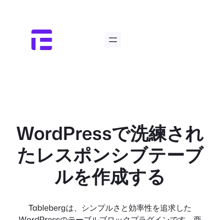
内
容
を
ス
キ
ッ
プ
WordPressで洗練され
たレスポンシブテーブ
ルを作成する
Tablebergは、シンプルさと効率性を追求した
WordPressのテーブルブロックプラグインです。商