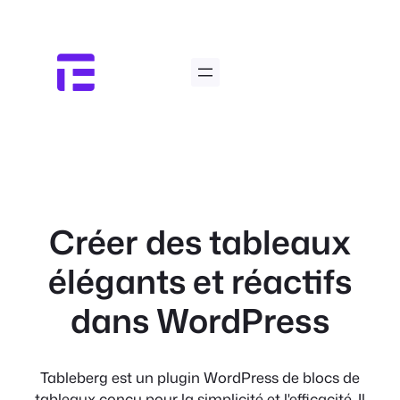
Aller
au
contenu
Créer des tableaux
élégants et réactifs
dans WordPress
Tableberg est un plugin WordPress de blocs de
tableaux conçu pour la simplicité et l'efficacité. Il