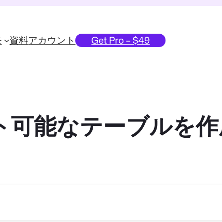
モ
資料
アカウント
Get Pro – $49
ソート可能なテーブルを