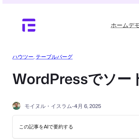
内
容
を
ホーム
デ
ス
キ
ッ
プ
ハウツー
, 
テーブルバーグ
WordPressで
モイヌル・イスラム
-
4月 6, 2025
この記事をAIで要約する