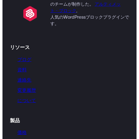
のチームが制作した。
アルティメッ
ト・ブロック
,
人気のWordPressブロックプラグインで
す。
リソース
ブログ
資料
連絡先
変更履歴
について
製品
価格