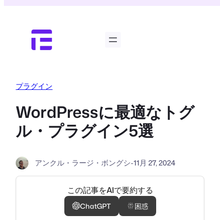
内
容
を
ス
キ
ッ
プ
プラグイン
WordPressに最適なトグ
ル・プラグイン5選
アンクル・ラージ・ボングシ
-
11月 27, 2024
この記事をAIで要約する
ChatGPT
困惑