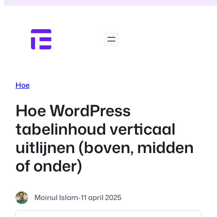
Ga
naar
de
inhoud
Hoe
Hoe WordPress
tabelinhoud verticaal
uitlijnen (boven, midden
of onder)
Moinul Islam
-
11 april 2025