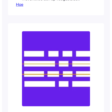
Hoe
vragen die bezoekers kunnen hebben.
Hierdoor hoeven gebruikers geen
nieuwe tabbladen te openen om
antwoorden op deze vragen te vinden.
Bovendien dient de FAQ-sectie als
kennisbank. Het kan waarde toevoegen
aan blogberichten...