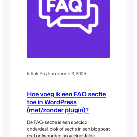
Istiak Rayhan
-
maart 3, 2025
Hoe voeg ik een FAQ sectie
toe in WordPress
(met/zonder plugin)?
De FAQ-sectie is een speciaal
onderdeel, blok of sectie in een blogpost
met antwoorden op veelgestelde