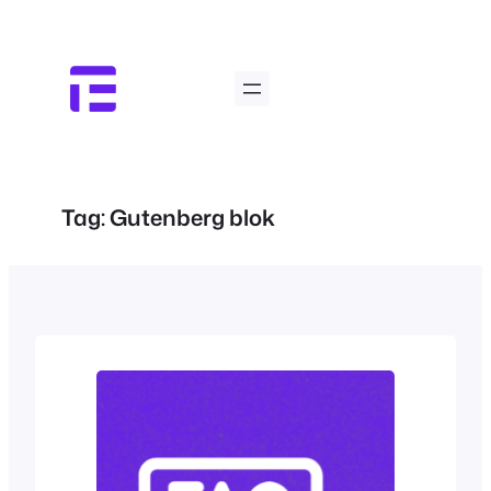
Ga
naar
de
inhoud
Tag:
Gutenberg blok