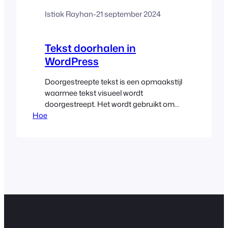
Istiak Rayhan
-
21 september 2024
Tekst doorhalen in
WordPress
Doorgestreepte tekst is een opmaakstijl
waarmee tekst visueel wordt
doorgestreept. Het wordt gebruikt om
Hoe
aan te geven dat bepaalde tekst is
verwijderd, bewerkt of niet langer
relevant is. Dit is een eenvoudige maar
effectieve strategie om geschreven
inhoud te verduidelijken. Het kan een
visueel onderscheid maken tussen de
bewerkte en de originele tekst. De
standaard Gutenberg blokbewerker...