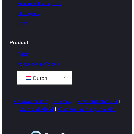
Neem contact op met
Changelog
Over
Product
Prijzen
Kant-en-klare Tables
Dutch
Voorwaarden
|
Privacy
|
Restitutiebeleid
|
Cookiebeleid
|
Ondersteuningsbeleid