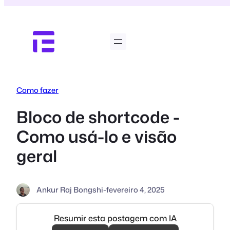
Pular
para
o
conteúdo
Como fazer
Bloco de shortcode -
Como usá-lo e visão
geral
Ankur Raj Bongshi
-
fevereiro 4, 2025
Resumir esta postagem com IA