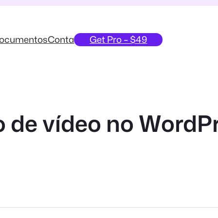
ocumentos
Conta
Get Pro – $49
 de vídeo no WordP