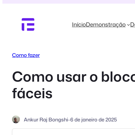
Pular
para
o
Início
Demonstração
D
conteúdo
Como fazer
Como usar o bloco
fáceis
Ankur Raj Bongshi
-
6 de janeiro de 2025