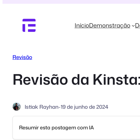
Pular
para
o
Início
Demonstração
D
conteúdo
Revisão
Revisão da Kinsta
Istiak Rayhan
-
19 de junho de 2024
Resumir esta postagem com IA