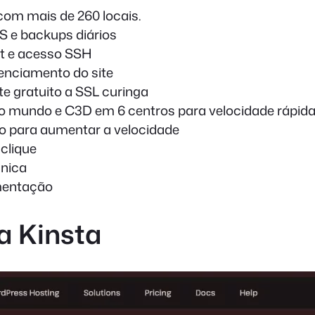
com mais de 260 locais.
oS e backups diários
it e acesso SSH
renciamento do site
e gratuito a SSL curinga
o mundo e C3D em 6 centros para velocidade rápid
o para aumentar a velocidade
clique
cnica
mentação
a Kinsta