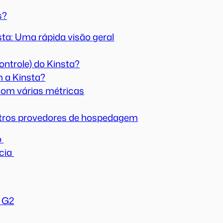
s?
sta: Uma rápida visão geral
ontrole) do Kinsta?
m a Kinsta?
om várias métricas
utros provedores de hospedagem
o
ncia
o G2