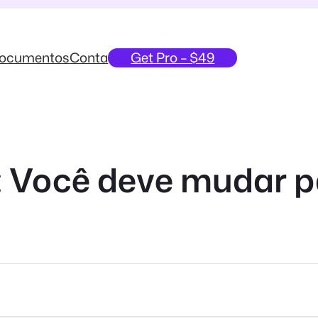
ocumentos
Conta
Get Pro – $49
: Você deve mudar p