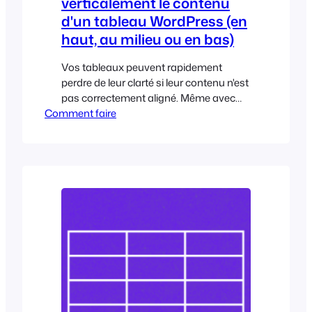
verticalement le contenu
d'un tableau WordPress (en
haut, au milieu ou en bas)
Vos tableaux peuvent rapidement
perdre de leur clarté si leur contenu n'est
pas correctement aligné. Même avec
Comment faire
une mise en page solide, des hauteurs
de cellules inégales ou des longueurs de
contenu mal adaptées peuvent donner
à votre tableau un aspect déséquilibré
ou difficile à lire. L'alignement vertical
vous permet de vous assurer que
chaque rangée reste organisée en
veillant à ce que le contenu, comme le
texte, les boutons ou...