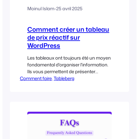
Moinul Islam
-
25 avril 2025
Comment créer un tableau
de prix réactif sur
WordPress
Les tableaux ont toujours été un moyen
fondamental d'organiser l'information.
Ils vous permettent de présenter
Comment faire
plusieurs ensembles d'informations
, 
Tableberg
dans un format clair et structuré afin
que les lecteurs puissent les parcourir,
les interpréter et prendre des décisions
rapidement. Si vous dirigez une
entreprise SaaS, si vous vendez des
cours en ligne, si vous proposez des
niveaux d'adhésion ou si vous
fournissez des services avec différents