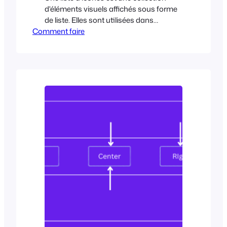
d'éléments visuels affichés sous forme
de liste. Elles sont utilisées dans
Comment faire
différents contextes pour améliorer
l'attrait visuel et la lisibilité de vos articles
de blog et du contenu de vos pages. Les
listes d'icônes sont principalement
utilisées pour présenter les
caractéristiques, les points clés, les
avantages, etc. d'un produit sous forme
de liste. Elles décomposent les...