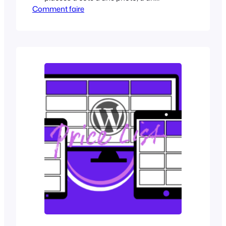
Comment faire
tableau ou d'un graphique, elles évitent
aux lecteurs de deviner et les aident à
saisir instantanément l'essentiel. Une
légende fournit le contexte de manière
directe en une seule ligne. Un tableau
organise les données, mais il est
rarement complet à lui seul....