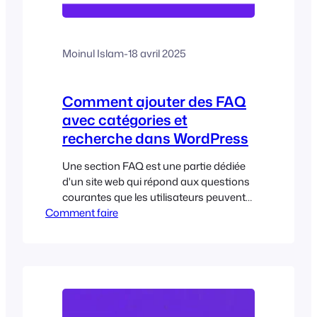
Moinul Islam
-
18 avril 2025
Comment ajouter des FAQ
avec catégories et
recherche dans WordPress
Une section FAQ est une partie dédiée
d'un site web qui répond aux questions
courantes que les utilisateurs peuvent
Comment faire
se poser à propos d'un produit, d'un
service ou d'un sujet. Elle agit comme
un centre de libre-service, répondant de
manière préventive aux questions afin
de réduire la confusion, les demandes
d'assistance et les taux de rebond. La
plupart des FAQ commencent par