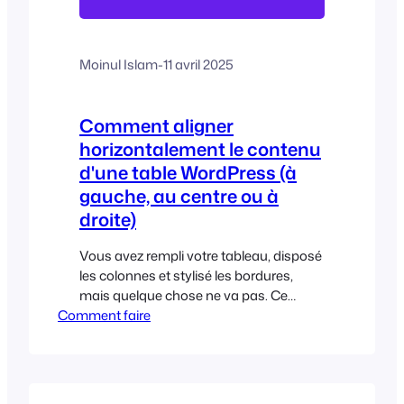
Moinul Islam
-
11 avril 2025
Comment aligner
horizontalement le contenu
d'une table WordPress (à
gauche, au centre ou à
droite)
Vous avez rempli votre tableau, disposé
les colonnes et stylisé les bordures,
mais quelque chose ne va pas. Ce
Comment faire
"quelque chose" est souvent
l'alignement. Si l'alignement horizontal
n'est pas correct, même une mise en
page soignée peut sembler maladroite
ou difficile à lire. La position de votre