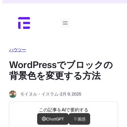
内
容
を
ス
キ
ッ
プ
ハウツー
WordPressでブロックの
背景色を変更する方法
モイヌル・イスラム
-
2月 9, 2025
この記事をAIで要約する
ChatGPT
困惑