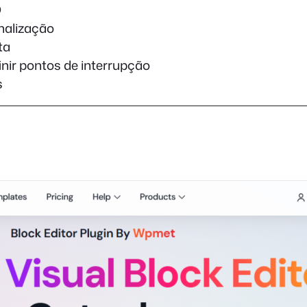
O
nalização
ta
inir pontos de interrupção
s