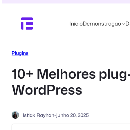
Pular
para
o
Início
Demonstração
D
conteúdo
Plugins
10+ Melhores plug
WordPress
Istiak Rayhan
-
junho 20, 2025