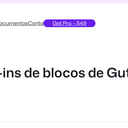
ocumentos
Conta
Get Pro – $49
-ins de blocos de G