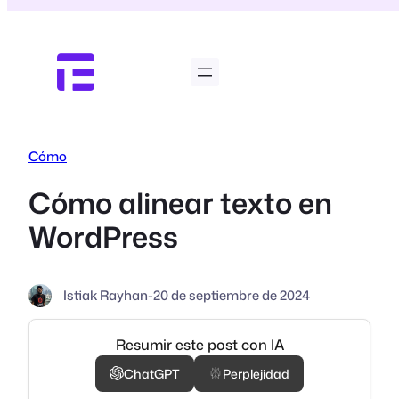
Saltar
al
contenido
Cómo
Cómo alinear texto en
WordPress
Istiak Rayhan
-
20 de septiembre de 2024
Resumir este post con IA
ChatGPT
Perplejidad