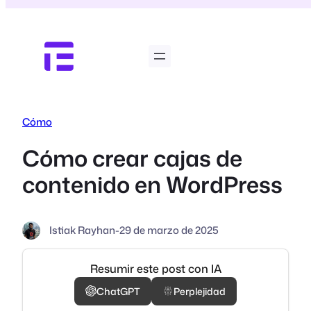
Saltar
al
contenido
Cómo
Cómo crear cajas de
contenido en WordPress
Istiak Rayhan
-
29 de marzo de 2025
Resumir este post con IA
ChatGPT
Perplejidad