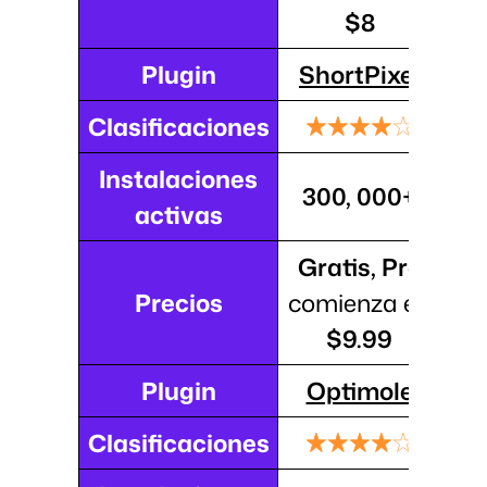
$8
Plugin
ShortPixel
Clasificaciones
Instalaciones
300, 000+
activas
Gratis, Pro
Precios
comienza en
$9.99
Plugin
Optimole
Clasificaciones