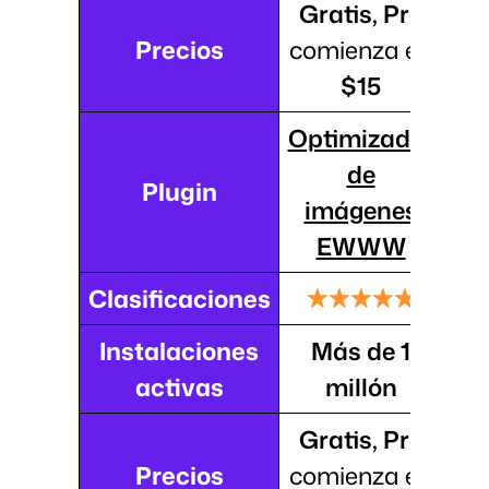
Gratis, Pro
Precios
comienza en
$15
Optimizador
de
Plugin
imágenes
EWWW
Clasificaciones
Instalaciones
Más de 1
activas
millón
Gratis, Pro
Precios
comienza en