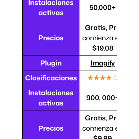
Instalaciones
50,000+
activas
Gratis, Pro
Precios
comienza en
$19.08
Plugin
Imagify
Clasificaciones
Instalaciones
900, 000+
activas
Gratis, Pro
Precios
comienza en
$9.99