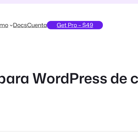
emo
Docs
Cuenta
Get Pro – $49
 para WordPress de