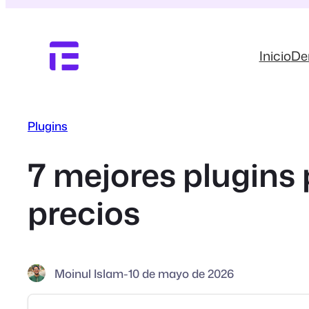
Saltar
al
contenido
Inicio
D
Plugins
7 mejores plugins
precios
Moinul Islam
-
10 de mayo de 2026