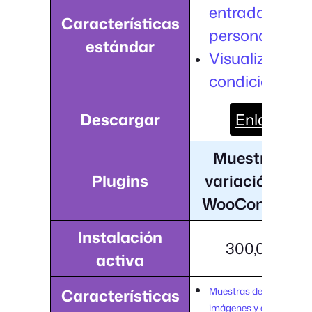
entrada
Características
personalizado
estándar
Visualización
condicional
Descargar
Enlace
Muestras de
Plugins
variación par
WooCommerc
Instalación
300,000+
activa
Muestras de colores,
Características
imágenes y etiquetas