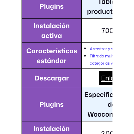
Tabla de
Plugins
productos Wo
Instalación
7,000+
activa
Arrastrar y soltar
Características
Filtrado multinivel de
estándar
categorías y etiquetas
Descargar
Enlace
Especificacion
Plugins
de
Woocommerc
Instalación
2,000+