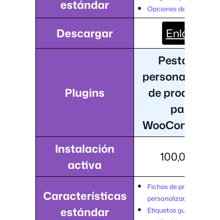
estándar
Opciones de dos colore
Descargar
Enlace
Pestañas
personalizada
Plugins
de productos
para
WooCommerc
Instalación
100,000+
activa
Fichas de producto
Características
personalizadas
estándar
Etiquetas guardadas