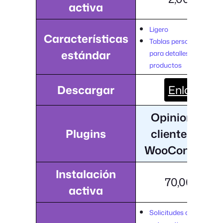
activa
Ligero
Características
Tablas personalizadas
estándar
para detalles de
productos
Descargar
Enlace
Opiniones de
Plugins
clientes para
WooCommerc
Instalación
70,000+
activa
Solicitudes de revisión