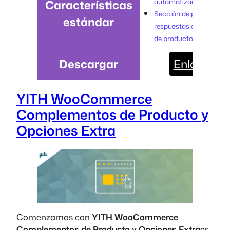
automatizadas
Características
Sección de preguntas y
estándar
respuestas en las pági
de productos
Descargar
Enlace
YITH WooCommerce
Complementos de Producto y
Opciones Extra
Comenzamos con
YITH WooCommerce
Complementos de Producto y Opciones Extra
es