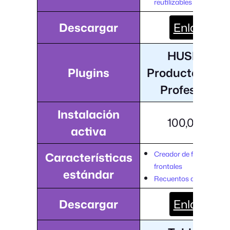
reutilizables
Descargar
Enlace
HUSKY -
Plugins
Productos Filt
Profesional
Instalación
100,000+
activa
Creador de filtros
Características
frontales
estándar
Recuentos dinámicos
Descargar
Enlace