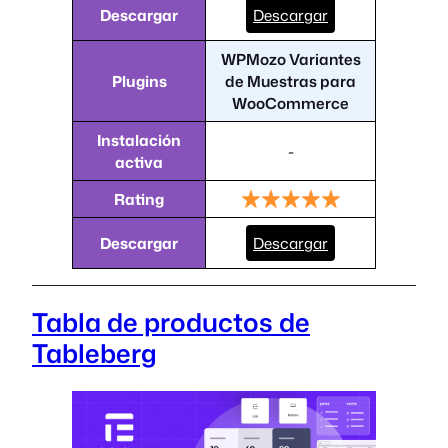
Descargar
Descargar
WPMozo Variantes
Plugins
de Muestras para
WooCommerce
Instalación
-
activa
Rating
Descargar
Descargar
Tabla de productos de
Tableberg