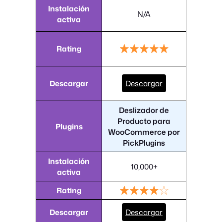
Instalación
N/A
activa
Rating
Descargar
Descargar
Deslizador de
Producto para
Plugins
WooCommerce por
PickPlugins
Instalación
10,000+
activa
Rating
Descargar
Descargar