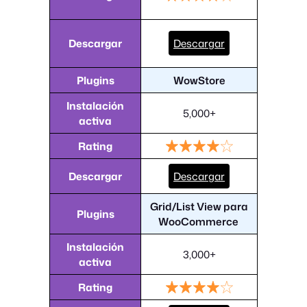
Descargar
Descargar
Plugins
WowStore
Instalación
5,000+
activa
Rating
Descargar
Descargar
Grid/List View para
Plugins
WooCommerce
Instalación
3,000+
activa
Rating